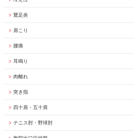
鵞足炎
肩こり
腰痛
耳鳴り
肉離れ
突き指
四十肩・五十肩
テニス肘・野球肘