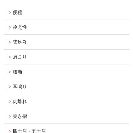
便秘
冷え性
鵞足炎
肩こり
腰痛
耳鳴り
肉離れ
突き指
四十肩・五十肩