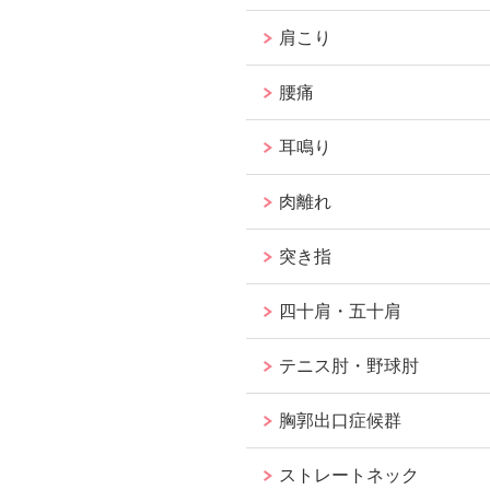
肩こり
腰痛
耳鳴り
肉離れ
突き指
四十肩・五十肩
テニス肘・野球肘
胸郭出口症候群
ストレートネック