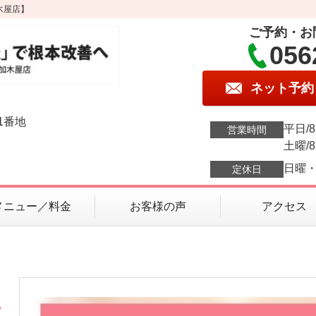
木屋店】
ご予約・お
056
ネット予約
1番地
平日/8:
営業時間
土曜/8:
日曜
定休日
メニュー／料金
お客様の声
アクセス