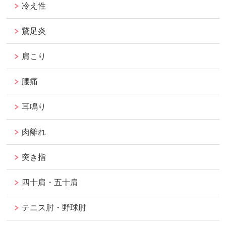
冷え性
鵞足炎
肩こり
腰痛
耳鳴り
肉離れ
突き指
四十肩・五十肩
テニス肘・野球肘