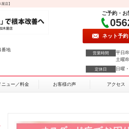
木屋店】
ご予約・お
056
ネット予約
1番地
平日/8:
営業時間
土曜/8:
日曜
定休日
メニュー／料金
お客様の声
アクセス