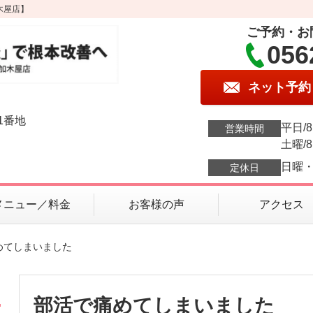
木屋店】
ご予約・お
056
ネット予約
1番地
平日/8:
営業時間
土曜/8:
日曜
定休日
メニュー／料金
お客様の声
アクセス
めてしまいました
部活で痛めてしまいました