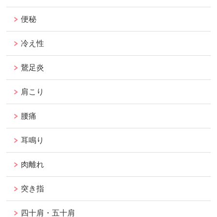
便秘
冷え性
鵞足炎
肩こり
腰痛
耳鳴り
肉離れ
突き指
四十肩・五十肩